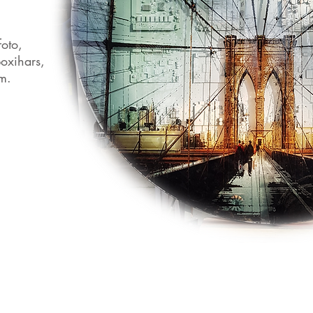
foto,
poxihars,
m.