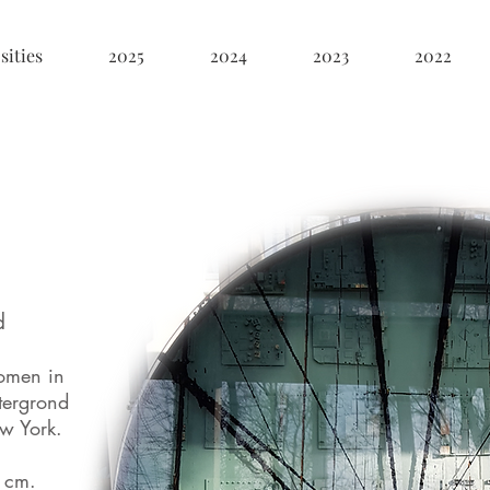
sities
2025
2024
2023
2022
d
komen in
tergrond
w York.
 cm.